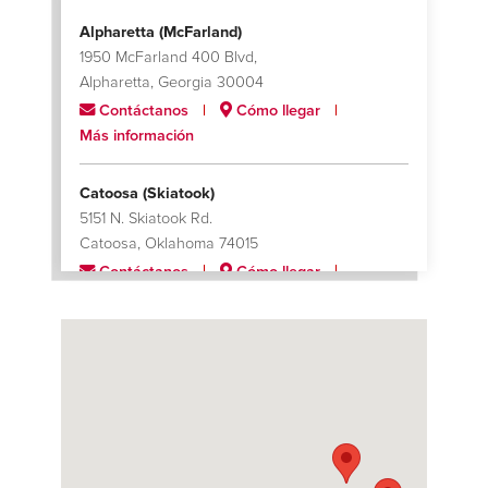
Alpharetta (McFarland)
1950 McFarland 400 Blvd,
Alpharetta, Georgia 30004
Contáctanos
Cómo llegar
Más información
Catoosa (Skiatook)
5151 N. Skiatook Rd.
Catoosa, Oklahoma 74015
Contáctanos
Cómo llegar
Más información
Charlotte
624 Black Satchel Drive
Charlotte, North Carolina 28216
Contáctanos
Cómo llegar
Más información