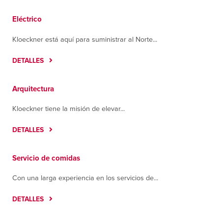
Monterrey
Eléctrico
Ave Nafta #620.
Apodaca, Nuevo Leon 66600
Kloeckner está aquí para suministrar al Norte...
Contáctanos
Cómo llegar
Más información
DETALLES
Nashville
Arquitectura
14905 Central Pike
Lebanon, Tennessee 37090
Kloeckner tiene la misión de elevar...
Contáctanos
Cómo llegar
Más información
DETALLES
Queretaro
Servicio de comidas
Carr Querétaro-Chichimequillas, Parque O
Donnell
Con una larga experiencia en los servicios de...
Querétaro-Chichimequillas, Queretaro 76245
DETALLES
Contáctanos
Cómo llegar
Más información