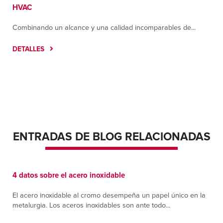
HVAC
Santa Fe Springs
Combinando un alcance y una calidad incomparables de...
9804 Norwalk Boulevard; Building A
Santa Fe Springs, California 90670
DETALLES
Contáctanos
Cómo llegar
Más información
Tucson
6984 E. Century Park Drive
Tucson, Arizona 85756
Contáctanos
Cómo llegar
ENTRADAS DE BLOG RELACIONADAS
Más información
Tulsa
4 datos sobre el acero inoxidable
3123 E. Apache
Tulsa, Oklahoma 74110
El acero inoxidable al cromo desempeña un papel único en la
Contáctanos
Cómo llegar
metalurgia. Los aceros inoxidables son ante todo...
Más información