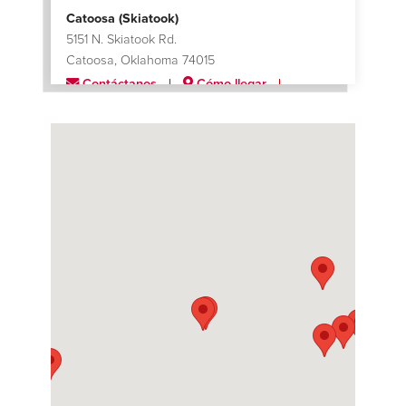
Catoosa (Skiatook)
5151 N. Skiatook Rd.
Catoosa, Oklahoma 74015
Contáctanos
Cómo llegar
Más información
Charlotte
624 Black Satchel Drive
Charlotte, North Carolina 28216
Contáctanos
Cómo llegar
Más información
Cincinnati
11501 Reading Road
Cincinnati, Ohio 45241
Contáctanos
Cómo llegar
Más información