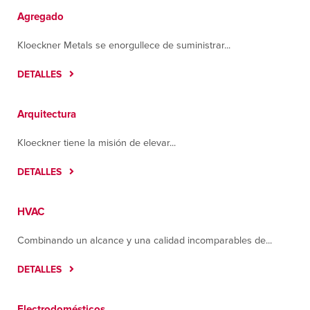
Tulsa
Agregado
3123 E. Apache
Tulsa, Oklahoma 74110
Kloeckner Metals se enorgullece de suministrar...
Contáctanos
Cómo llegar
Más información
DETALLES
Arquitectura
Kloeckner tiene la misión de elevar...
DETALLES
HVAC
Combinando un alcance y una calidad incomparables de...
DETALLES
Electrodomésticos