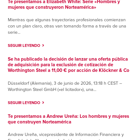
Te presentamos a Elizabeth White: Serie «Hombres y
mujeres que construyeron Norteamérica»
Contáctanos
Cómo llegar
Más información
Mientras que algunas trayectorias profesionales comienzan
con un plan claro, otras van tomando forma a través de una
Houston
serie...
7400 Mesa Drive
Houston, Texas 77028
SEGUIR LEYENDO
Contáctanos
Cómo llegar
Se ha publicado la decisión de lanzar una oferta pública
Más información
de adquisición para la exclusión de cotización de
Worthington Steel a 11,00 € por acción de Klöckner & Co
Indianapolis
Düsseldorf (Alemania), 3 de junio de 2026, 13:18 h CEST –
8301 East 33rd Street
Worthington Steel GmbH («el licitador»), una...
Indianapolis, Indiana 46226
Contáctanos
Cómo llegar
SEGUIR LEYENDO
Más información
Te presentamos a Andrew Ureña: Los hombres y mujeres
que construyen Norteamérica
Middletown
760 Newfield ST.
Andrew Ureña, vicepresidente de Información Financiera y
Middletown, Connecticut 06457