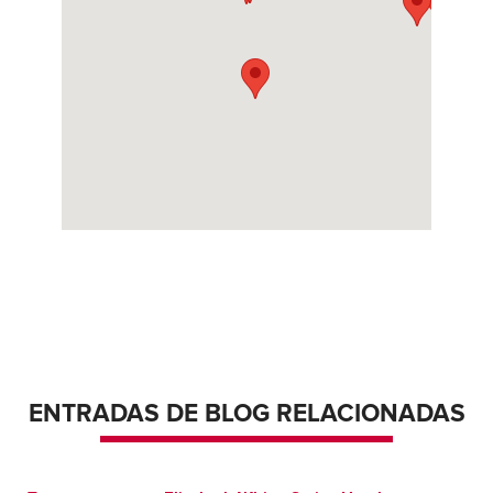
Charlotte, North Carolina 28216
Contáctanos
Cómo llegar
Más información
Chicago (South Metron)
12900 South Metron Drive
Chicago, Illinois 60633
Contáctanos
Cómo llegar
Más información
Greenville
One White Horse Road
Greenville, South Carolina 29605
Contáctanos
Cómo llegar
Más información
ENTRADAS DE BLOG RELACIONADAS
Honolulu
91-104 Kalaeloa Blvd
Kapolei, Hawaii 96707