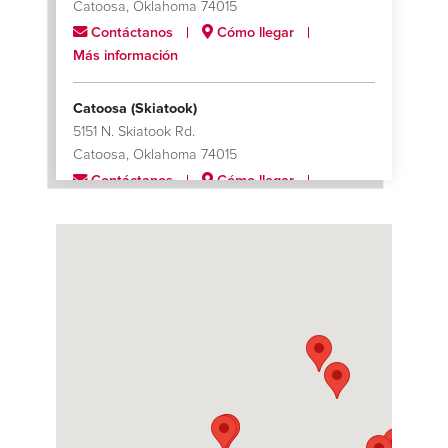
Catoosa, Oklahoma 74015
Contáctanos
Cómo llegar
Más información
Catoosa (Skiatook)
5151 N. Skiatook Rd.
Catoosa, Oklahoma 74015
Contáctanos
Cómo llegar
Más información
Charleston
1090 N. Steel Circle
Huger, South Carolina 29450
Contáctanos
Cómo llegar
Más información
Charlotte
624 Black Satchel Drive