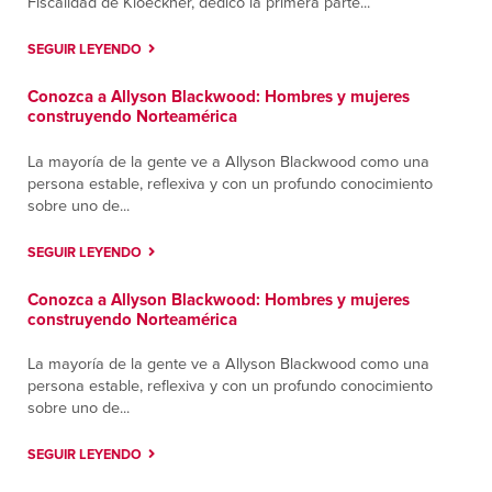
Fiscalidad de Kloeckner, dedicó la primera parte...
Contáctanos
Cómo llegar
Más información
SEGUIR LEYENDO
Conozca a Allyson Blackwood: Hombres y mujeres
Santa Fe Springs
construyendo Norteamérica
9804 Norwalk Boulevard; Building A
Santa Fe Springs, California 90670
La mayoría de la gente ve a Allyson Blackwood como una
Contáctanos
Cómo llegar
persona estable, reflexiva y con un profundo conocimiento
sobre uno de...
Más información
SEGUIR LEYENDO
Tulsa
3123 E. Apache
Conozca a Allyson Blackwood: Hombres y mujeres
Tulsa, Oklahoma 74110
construyendo Norteamérica
Contáctanos
Cómo llegar
La mayoría de la gente ve a Allyson Blackwood como una
Más información
persona estable, reflexiva y con un profundo conocimiento
sobre uno de...
SEGUIR LEYENDO