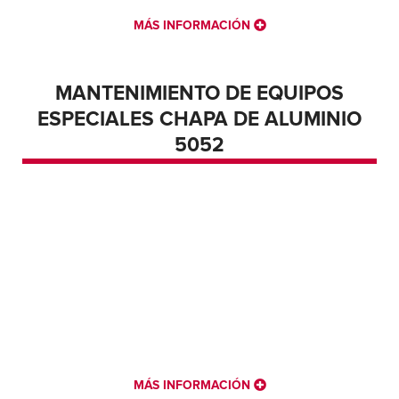
MÁS INFORMACIÓN
MANTENIMIENTO DE EQUIPOS
ESPECIALES CHAPA DE ALUMINIO
5052
CORTADORA - 48
CIZALLA - 60″.
CORTADORA - 72
CORTADORA - 84
BLANQUEO - LÍNEA DE BLANQUEO MÚLTIPLE -
72″.
CORTE A LA MEDIDA - 72″, LÍNEA
MULTIPLANCHA
MÁS INFORMACIÓN