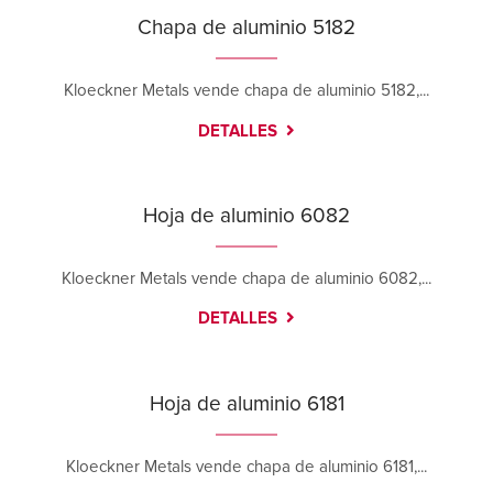
Chapa de aluminio 5182
Santa Fe Springs
9804 Norwalk Boulevard; Building A
Santa Fe Springs, California 90670
Kloeckner Metals vende chapa de aluminio 5182,...
Contáctanos
Cómo llegar
DETALLES
Más información
Tucson
Hoja de aluminio 6082
6984 E. Century Park Drive
Tucson, Arizona 85756
Contáctanos
Cómo llegar
Kloeckner Metals vende chapa de aluminio 6082,...
Más información
DETALLES
Tulsa
3123 E. Apache
Hoja de aluminio 6181
Tulsa, Oklahoma 74110
Contáctanos
Cómo llegar
Más información
Kloeckner Metals vende chapa de aluminio 6181,...