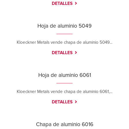
DETALLES
York (Memory Lane)
420 Memory Lane
East York, Pennsylvania 17402
Hoja de aluminio 5049
Contáctanos
Cómo llegar
Más información
Kloeckner Metals vende chapa de aluminio 5049...
DETALLES
Hoja de aluminio 6061
Kloeckner Metals vende chapa de aluminio 6061,...
DETALLES
Chapa de aluminio 6016