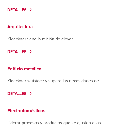
López Cotilla
Tlaquepaque, Jalisco 45615
DETALLES
Contáctanos
Cómo llegar
Más información
Arquitectura
Hermosillo
Kloeckner tiene la misión de elevar...
Carretera a Sahuaripa #370
DETALLES
Parque Industrial, Sonora 83299
Contáctanos
Cómo llegar
Más información
Edificio metálico
Kloeckner satisface y supera las necesidades de...
Houston
7400 Mesa Drive
DETALLES
Houston, Texas 77028
Contáctanos
Cómo llegar
Electrodomésticos
Más información
Liderar procesos y productos que se ajusten a las...
Juárez