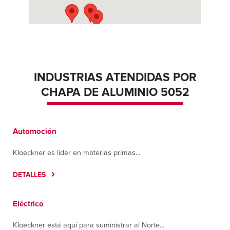
Contáctanos
Cómo llegar
Más información
Ciudad de México
Av. 1 No. 498-2, Colonia Parque Industrial
Cartagena
INDUSTRIAS ATENDIDAS POR
Tultitlán, Estado De México 54918
CHAPA DE ALUMINIO 5052
Contáctanos
Cómo llegar
Más información
Automoción
Greenville
One White Horse Road
Kloeckner es líder en materias primas...
Greenville, South Carolina 29605
Contáctanos
Cómo llegar
DETALLES
Más información
Eléctrico
Guadalajara
La Brida, N.240, interior L07 Y 08, Colonia
Kloeckner está aquí para suministrar al Norte...