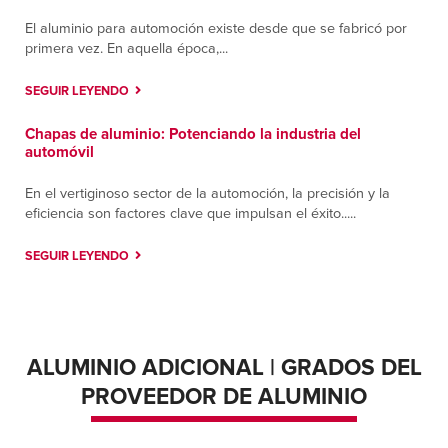
Carr Querétaro-Chichimequillas, Parque O
El aluminio para automoción existe desde que se fabricó por
Donnell
primera vez. En aquella época,...
Querétaro-Chichimequillas, Queretaro 76245
Contáctanos
Cómo llegar
SEGUIR LEYENDO
Más información
Chapas de aluminio: Potenciando la industria del
automóvil
San Juan
313 Avenida Coll Y Toste
En el vertiginoso sector de la automoción, la precisión y la
San Juan, Puerto Rico 00918
eficiencia son factores clave que impulsan el éxito.....
Contáctanos
Cómo llegar
SEGUIR LEYENDO
Más información
San Nicolás
Lic. Adolfo López Mateos 1007, Colonia
Bosques del Nogalar,
ALUMINIO ADICIONAL | GRADOS DEL
San Nicolás de los Garza, Nuevo Leon 66480
PROVEEDOR DE ALUMINIO
Contáctanos
Cómo llegar
Más información