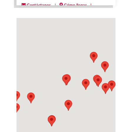
Contáctanos
Cómo llegar
Más información
Catoosa (Skiatook)
5151 N. Skiatook Rd.
Catoosa, Oklahoma 74015
Contáctanos
Cómo llegar
Más información
Chicago (University Park)
25056 Will Center Road
University Park, Illinois 60484
Contáctanos
Cómo llegar
Más información
Cincinnati
11501 Reading Road
Cincinnati, Ohio 45241