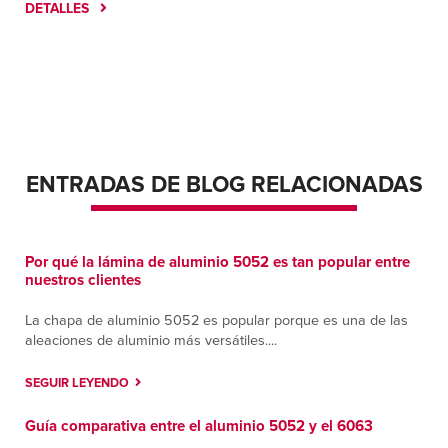
C. Ampere No. 8215, Colonia Parque Industrial J
DETALLES
Bermúdez
Juárez, Chihuahua 32470
Contáctanos
Cómo llegar
Más información
Memphis
2599 Harbor Ave
ENTRADAS DE BLOG RELACIONADAS
Memphis, Tennessee 38113
Contáctanos
Cómo llegar
Más información
Por qué la lámina de aluminio 5052 es tan popular entre
nuestros clientes
Monterrey
Ave Nafta #620.
La chapa de aluminio 5052 es popular porque es una de las
aleaciones de aluminio más versátiles....
Apodaca, Nuevo Leon 66600
Contáctanos
Cómo llegar
SEGUIR LEYENDO
Más información
Guía comparativa entre el aluminio 5052 y el 6063
Murfreesboro