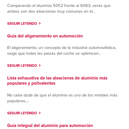
650 Butler Street
Comparando el aluminio 5052 frente al 6063, verás que
ambos son dos aleaciones muy comunes en el...
Murfreesboro, Tennessee 37127
Contáctanos
Cómo llegar
SEGUIR LEYENDO
Más información
Guía del aligeramiento en automoción
Nashua
El aligeramiento, un concepto de la industria automovilística,
385 West Hollis Street
exige que todas las piezas del coche se optimicen...
Nashua, New Hampshire 03060
Contáctanos
Cómo llegar
SEGUIR LEYENDO
Más información
Lista exhaustiva de las aleaciones de aluminio más
populares y polivalentes
Nashville
14905 Central Pike
No cabe duda de que el aluminio es uno de los metales más
Lebanon, Tennessee 37090
populares,...
Contáctanos
Cómo llegar
Más información
SEGUIR LEYENDO
Guía integral del aluminio para automoción
Queretaro