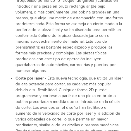
"troquelado periférico" o "troquel de galleta") consiste en
introducir una pieza en bruto rectangular (de bajo
volumen), o más comúnmente una bobina grande) en una
prensa, que aloja una matriz de estampación con una forma
predeterminada. Esta forma se asemeja en cierto modo a la
periferia de la pieza final y se ha diseñado para permitir un
conformado óptimo de la pieza deseada junto con el
máximo aprovechamiento del material. Este tipo de
prensa/matriz es bastante especializado y produce las
formas más precisas y complejas. Las piezas típicas
producidas con este tipo de operación incluyen
guardabarros de automóviles, carrocerías y puertas, por
nombrar algunas.
Corte por láser
- Esta nueva tecnología, que utiliza un láser
de alta potencia para cortar, es cada vez más popular
debido a su flexibilidad. Cualquier forma 2D puede
programarse y cortarse a partir de una pieza en bruto o
bobina precortada a medida que se introduce en la célula
de corte. Los avances en el diseño han facilitado el
aumento de la velocidad de corte por láser y la adición de
varios cabezales de corte, lo que permite un mayor
rendimiento, similar al de las cizallas o prensas mecánicas.
Podría decirse que este método de corte ofrece la mayor