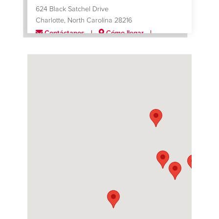
624 Black Satchel Drive
Charlotte, North Carolina 28216
Contáctanos
Cómo llegar
Más información
Chicago (South Metron)
12900 South Metron Drive
Chicago, Illinois 60633
Contáctanos
Cómo llegar
Más información
Houston
7400 Mesa Drive
Houston, Texas 77028
Contáctanos
Cómo llegar
Más información
Murfreesboro