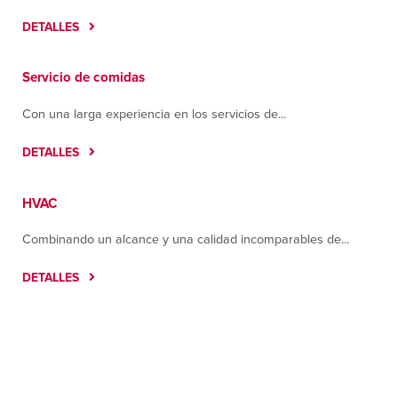
Carretera a Sahuaripa #370
DETALLES
Parque Industrial, Sonora 83299
Contáctanos
Cómo llegar
Servicio de comidas
Más información
Con una larga experiencia en los servicios de...
Houston
7400 Mesa Drive
DETALLES
Houston, Texas 77028
Contáctanos
Cómo llegar
HVAC
Más información
Combinando un alcance y una calidad incomparables de...
Juárez
C. Ampere No. 8215, Colonia Parque Industrial J
DETALLES
Bermúdez
Juárez, Chihuahua 32470
Contáctanos
Cómo llegar
Más información