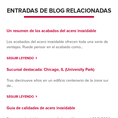
Memphis
2599 Harbor Ave
ENTRADAS DE BLOG RELACIONADAS
Memphis, Tennessee 38113
Contáctanos
Cómo llegar
Más información
Un resumen de los acabados del acero inoxidable
Los acabados del acero inoxidable ofrecen toda una serie de
Monterrey
ventajas. Puede pensar en el acabado como...
Ave Nafta #620.
Apodaca, Nuevo Leon 66600
SEGUIR LEYENDO
Contáctanos
Cómo llegar
Más información
Sucursal destacada: Chicago, IL (University Park)
Tras diecinueve años en un edificio centenario de la zona sur
Murfreesboro
de...
650 Butler Street
Murfreesboro, Tennessee 37127
SEGUIR LEYENDO
Contáctanos
Cómo llegar
Más información
Guía de calidades de acero inoxidable