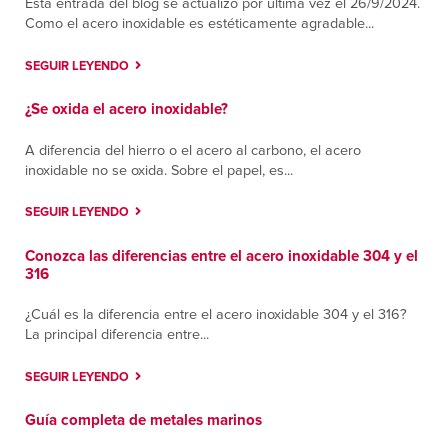
Esta entrada del blog se actualizó por última vez el 26/9/2024.
Nashua
Como el acero inoxidable es estéticamente agradable...
385 West Hollis Street
Nashua, New Hampshire 03060
SEGUIR LEYENDO
Contáctanos
Cómo llegar
Más información
¿Se oxida el acero inoxidable?
A diferencia del hierro o el acero al carbono, el acero
Nashville
inoxidable no se oxida. Sobre el papel, es...
14905 Central Pike
Lebanon, Tennessee 37090
SEGUIR LEYENDO
Contáctanos
Cómo llegar
Más información
Conozca las diferencias entre el acero inoxidable 304 y el
316
Queretaro
¿Cuál es la diferencia entre el acero inoxidable 304 y el 316?
Carr Querétaro-Chichimequillas, Parque O
La principal diferencia entre...
Donnell
Querétaro-Chichimequillas, Queretaro 76245
SEGUIR LEYENDO
Contáctanos
Cómo llegar
Guía completa de metales marinos
Más información