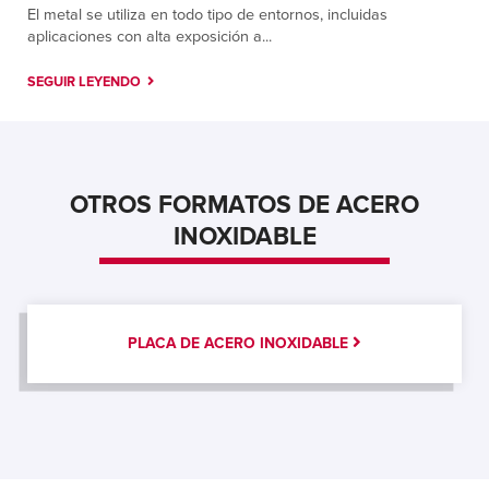
El metal se utiliza en todo tipo de entornos, incluidas
San Nicolás
aplicaciones con alta exposición a...
Lic. Adolfo López Mateos 1007, Colonia
Bosques del Nogalar,
SEGUIR LEYENDO
San Nicolás de los Garza, Nuevo Leon 66480
Contáctanos
Cómo llegar
Más información
OTROS FORMATOS DE ACERO
Santa Fe Springs
INOXIDABLE
9804 Norwalk Boulevard; Building A
Santa Fe Springs, California 90670
Contáctanos
Cómo llegar
Más información
PLACA DE ACERO INOXIDABLE
Tucson
6984 E. Century Park Drive
Tucson, Arizona 85756
Contáctanos
Cómo llegar
Más información