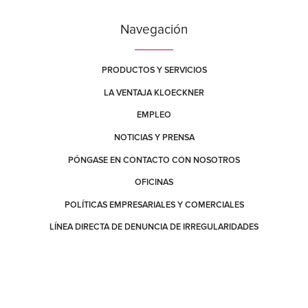
Navegación
Tulsa
3123 E. Apache
Tulsa, Oklahoma 74110
PRODUCTOS Y SERVICIOS
Contáctanos
Cómo llegar
LA VENTAJA KLOECKNER
Más información
EMPLEO
York (Memory Lane)
NOTICIAS Y PRENSA
420 Memory Lane
PÓNGASE EN CONTACTO CON NOSOTROS
East York, Pennsylvania 17402
Contáctanos
Cómo llegar
OFICINAS
Más información
POLÍTICAS EMPRESARIALES Y COMERCIALES
LÍNEA DIRECTA DE DENUNCIA DE IRREGULARIDADES