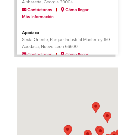
Alpharetta, Georgia 30004
Contáctanos
Cómo llegar
Más información
Apodaca
Sexta Oriente, Parque Industrial Monterrey 150
Apodaca, Nuevo Leon 66600
Contáctanos
Cómo llegar
Más información
Catoosa (Skiatook)
5151 N. Skiatook Rd.
Catoosa, Oklahoma 74015
Contáctanos
Cómo llegar
Más información
Charlotte
624 Black Satchel Drive