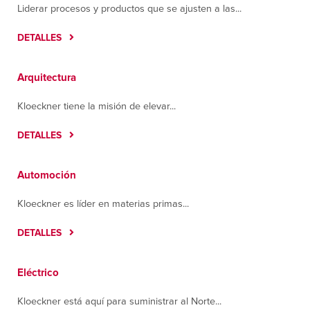
Liderar procesos y productos que se ajusten a las...
Tultitlán, Estado De México 54918
Contáctanos
Cómo llegar
DETALLES
Más información
Arquitectura
Greenville
One White Horse Road
Kloeckner tiene la misión de elevar...
Greenville, South Carolina 29605
Contáctanos
Cómo llegar
DETALLES
Más información
Automoción
Guadalajara
La Brida, N.240, interior L07 Y 08, Colonia
Kloeckner es líder en materias primas...
López Cotilla
DETALLES
Tlaquepaque, Jalisco 45615
Contáctanos
Cómo llegar
Más información
Eléctrico
Kloeckner está aquí para suministrar al Norte...
Hermosillo